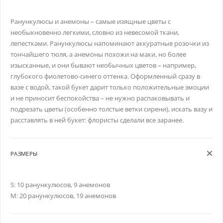
Ранункулюсы и анемоны – самые изящные цветы с
необыкновенно легкими, словно из невесомой ткани,
лепестками. Ранункулюсы напоминают аккуратные розочки из
тончайшего тюля, а анемоны похожи на маки, но более
изысканные, и они бывают необычных цветов – например,
глубокого фиолетово-синего оттенка. Оформленный сразу в
вазе с водой, такой букет дарит только положительные эмоции
и не приносит беспокойства – не нужно распаковывать и
подрезать цветы (особенно толстые ветки сирени), искать вазу и
расставлять в ней букет: флористы сделали все заранее.
РАЗМЕРЫ
S: 10 ранункулюсов, 9 анемонов
M: 20 ранункулюсов, 19 анемонов