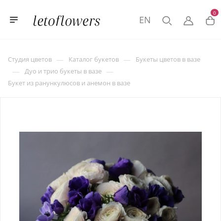
0
EN
—
—
Студия цветов
Каталог букетов
Букеты цветов в вазе
—
—
Дуо и трио букеты в вазе
Букет из ранункулюсов и анемон в вазе