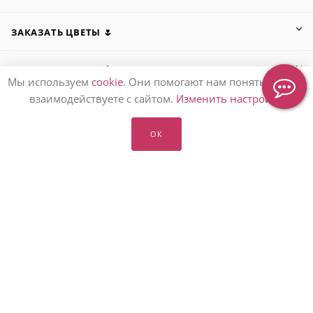
ЗАКАЗАТЬ ЦВЕТЫ 🌷
ПОДАРИТЬ БУКЕТ 💐
Мы используем
cookie
. Они помогают нам понять, как вы
взаимодействуете с сайтом.
Изменить настройки
О НАС 👩‍👩‍👧‍👧
ОК
ПОМОЩЬ ℹ️
ПОДПИСАТЬСЯ НА РАССЫЛКУ
8 (905) 553-67-36
hello@letoflowers.ru