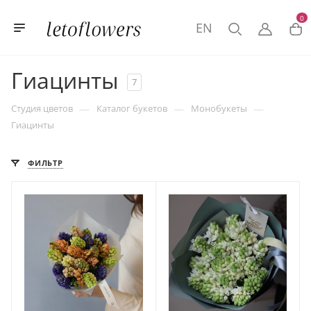
0
EN
Гиацинты
7
—
—
—
Студия цветов
Каталог букетов
Монобукеты
Гиацинты
ФИЛЬТР