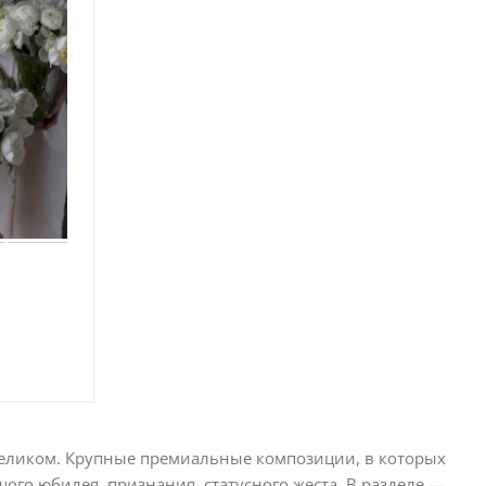
 целиком. Крупные премиальные композиции, в которых
ого юбилея, признания, статусного жеста. В разделе —