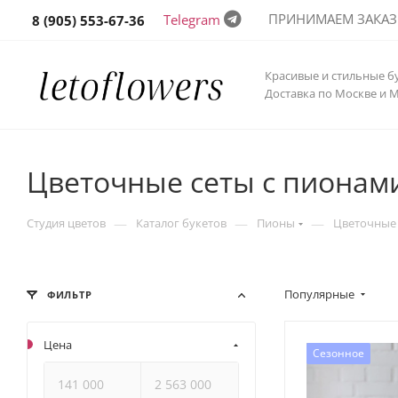
ПРИНИМАЕМ ЗАКАЗЫ 
Telegram
8 (905) 553-67-36
Красивые и стильные б
Доставка по Москве и 
Цветочные сеты с пионам
—
—
—
Студия цветов
Каталог букетов
Пионы
Цветочные 
Популярные
ФИЛЬТР
Цена
Сезонное