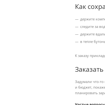
Как сохр
держите компо
следите за во
держите вдали
в тепле бутон
К заказу приклад
Заказать
Задумали что-то
и бюджет, покаж
планировать зара
Частые вопрос