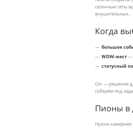
сезонные сеты в
внушительных.
Когда вы
большое соб
WOW-жест
— 
статусный п
Сет — решение дл
соберём под зад
Пионы в 
Нужно камернее