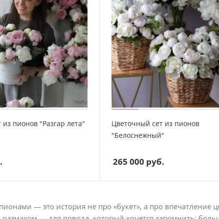
 из пионов "Разгар лета"
Цветочный сет из пионов
"Белоснежный"
.
265 000
руб.
 пионами — это история не про «букет», а про впечатление
 размахом — для повода, который хочется запомнить: больш