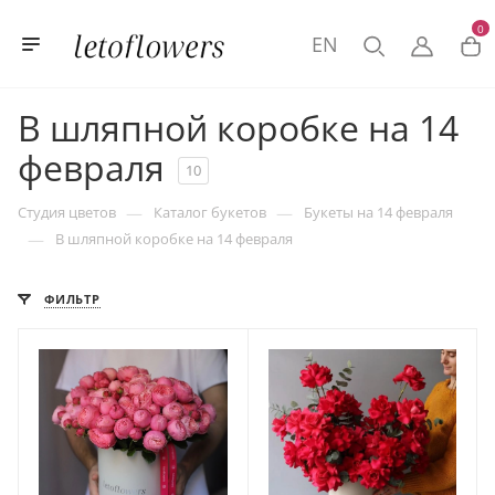
0
EN
В шляпной коробке на 14
февраля
10
—
—
Студия цветов
Каталог букетов
Букеты на 14 февраля
—
В шляпной коробке на 14 февраля
ФИЛЬТР