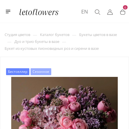
0
EN
—
—
Студия цветов
Каталог букетов
Букеты цветов в вазе
—
—
Дуо и трио букеты в вазе
Букет из кустовых пионовидных роз и сирени в вазе
Бестселлер
Сезонное