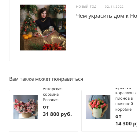
НОВЫЙ ГОД
—
02.11.2022
Чем украсить дом к Но
Вам также может понравиться
Букет из
Авторская
коралловы
корзина
пионов в
Розовая
шляпной
от
коробке
31 800 руб.
от
14 300 р