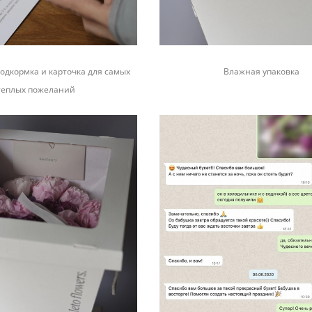
одкормка и карточка для самых
Влажная упаковка
теплых пожеланий