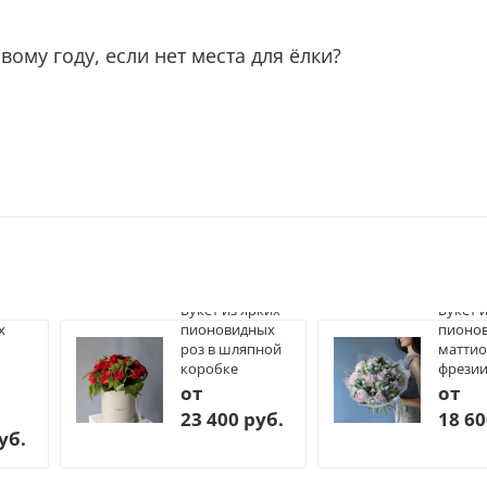
вому году, если нет места для ёлки?
Букет из ярких
Букет 
х
пионовидных
пионов
роз в шляпной
маттио
коробке
фрези
от
от
23 400 руб.
18 60
уб.