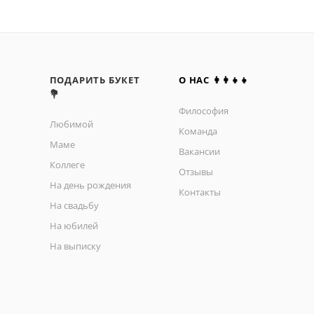
ПОДАРИТЬ БУКЕТ
О НАС 👩‍👩‍👧‍👧
💐
Философия
Любимой
Команда
Маме
Вакансии
Коллеге
Отзывы
На день рождения
Контакты
На свадьбу
На юбилей
На выписку