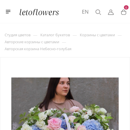
0
EN
—
—
—
Студия цветов
Каталог букетов
Корзины с цветами
—
Авторские корзины с цветами
Авторская корзина Небесно-голубая