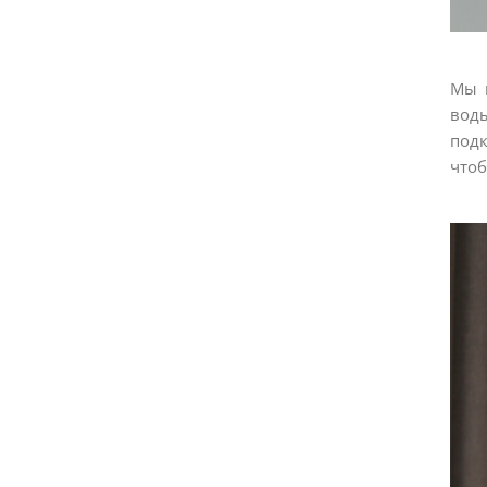
Мы 
воды
подк
чтоб