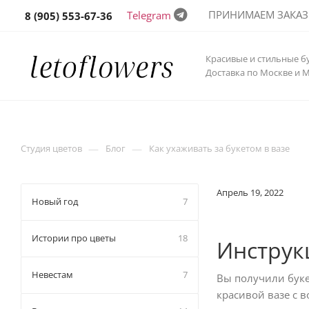
ПРИНИМАЕМ ЗАКАЗЫ 
Telegram
8 (905) 553-67-36
Красивые и стильные б
Доставка по Москве и 
—
—
Студия цветов
Блог
Как ухаживать за букетом в вазе
Апрель 19, 2022
Новый год
7
Истории про цветы
18
Инструкц
Невестам
7
Вы получили букет
красивой вазе с 