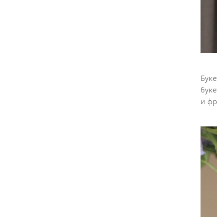
Буке
буке
и фр