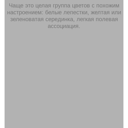
Чаще это целая группа цветов с похожим
настроением: белые лепестки, желтая или
зеленоватая серединка, легкая полевая
ассоциация.