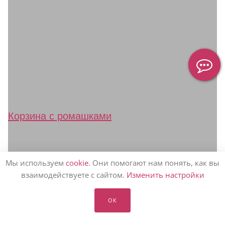
Корзина с ромашками
Кустовая ромашка
Мы используем
cookie
. Они помогают нам понять, как вы
(она же камилла,
взаимодействуете с сайтом.
Изменить настройки
матрикария,
ОК
танацетум)