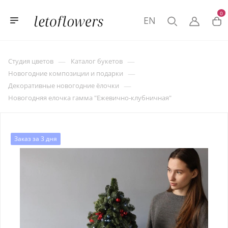
0
EN
—
—
Студия цветов
Каталог букетов
—
Новогодние композиции и подарки
—
Декоративные новогодние ёлочки
Новогодняя елочка гамма "Ежевично-клубничная"
Заказ за 3 дня