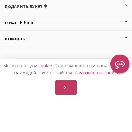
ПОДАРИТЬ БУКЕТ 💐
О НАС 👩‍👩‍👧‍👧
ПОМОЩЬ ℹ️
Мы используем
cookie
. Они помогают нам понять, как вы
ПОДПИСАТЬСЯ НА РАССЫЛКУ
взаимодействуете с сайтом.
Изменить настройки
8 (905) 553-67-36
ОК
hello@letoflowers.ru
Москва, 2-я Рыбинская, 13,
Студия цветов Leto Flowers