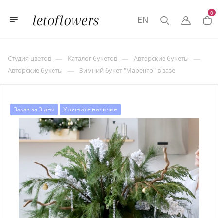
0
EN
—
—
—
Студия цветов
Каталог букетов
Авторские букеты
—
Авторские букеты
Зимний букет "Маренго" в вазе
Заказ за 3 дня
Уточните наличие