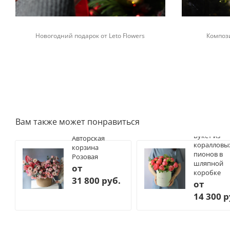
Новогодний подарок от Leto Flowers
Композ
Вам также может понравиться
Букет из
Авторская
коралловы
корзина
пионов в
Розовая
шляпной
от
коробке
31 800 руб.
от
14 300 р