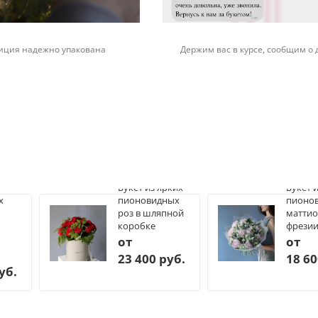
иция надежно упакована
Держим вас в курсе, сообщим о 
Букет из ярких
Букет 
х
пионовидных
пионов
роз в шляпной
маттио
коробке
фрези
от
от
23 400 руб.
18 60
уб.