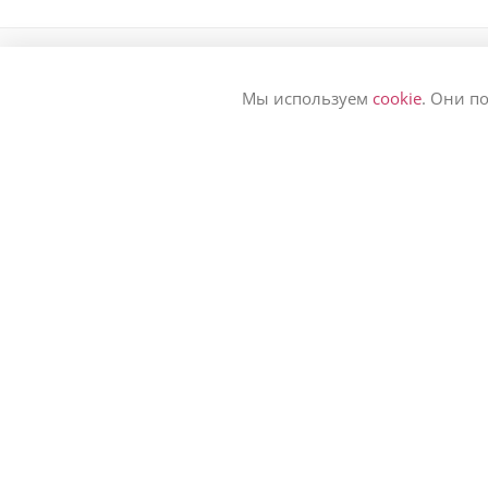
Мы используем
cookie
. Они п
КАТАЛОГ ЦВЕТОВ
ЗАКАЗАТЬ ЦВЕТЫ 🌷
КОМПАНИЯМ
Авторский букет
Букет из роз
УСЛУГИ ФЛОРИСТОВ
Букет из пионов
ЦВЕТЫ ПО ПОДПИСКЕ
Букет в вазе
СВАДЕБНАЯ ПОДПИСКА
Цветы в корзине
Цветы в коробке
БЛОГ О ЦВЕТАХ
Букет невесты
Букет на сегодня