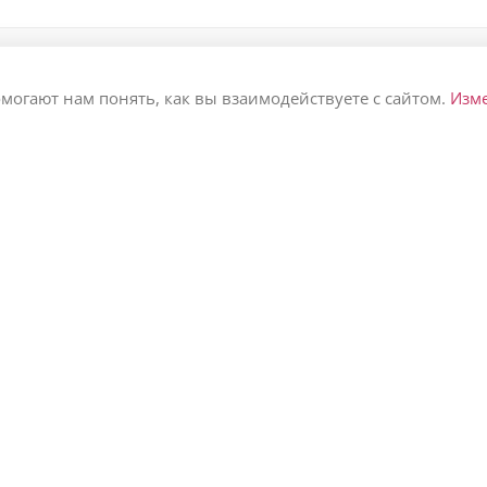
омогают нам понять, как вы взаимодействуете с сайтом.
Изм
ПОДАРИТЬ БУКЕТ
О НАС 👩‍👩‍👧‍👧
💐
Философия
Любимой
Команда
Маме
Вакансии
Коллеге
Отзывы
На день рождения
Контакты
На свадьбу
На юбилей
На выписку