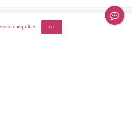
енить настройки
ОК
ПОМОЩЬ ℹ️
ПОДПИСАТЬСЯ НА
РАССЫЛКУ
Программа лояльности
Оплата и обработка заказа
8 (905) 553-67-36
Возврат и изменение
заказа
hello@letoflowers.ru
Условия доставки
Москва, 2-я
Публичная оферта
Рыбинская, 13,
Политика
Студия цветов
конфиденциальности
Leto Flowers
Вопрос-ответ
Карта сайта