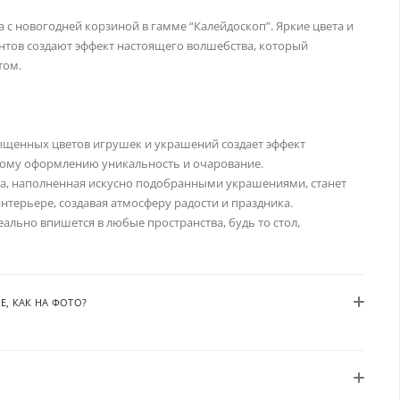
 с новогодней корзиной в гамме “Калейдоскоп”. Яркие цвета и
нтов создают эффект настоящего волшебства, который
том.
щенных цветов игрушек и украшений создает эффект
ному оформлению уникальность и очарование.
, наполненная искусно подобранными украшениями, станет
терьере, создавая атмосферу радости и праздника.
ьно впишется в любые пространства, будь то стол,
Е, КАК НА ФОТО?