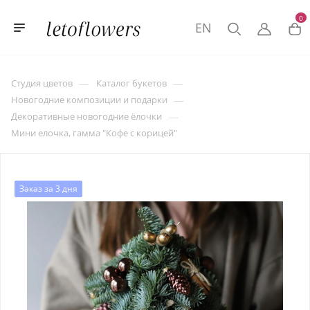
0
EN
—
—
Студия цветов
Каталог букетов
—
Новогодние композиции и подарки
—
Декоративные новогодние ёлочки
Мини елочка, гамма "Кофе с корицей"
Заказ за 3 дня