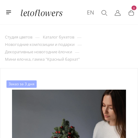
0
EN
—
—
Студия цветов
Каталог букетов
—
Новогодние композиции и подарки
—
Декоративные новогодние ёлочки
Мини елочка, гамма "Красный бархат"
Заказ за 3 дня