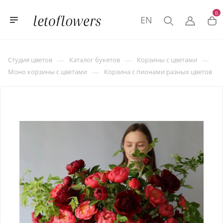
0
EN
—
—
—
Студия цветов
Каталог букетов
Корзины с цветами
—
Моно корзины с цветами
Корзина с пионами разных цветов