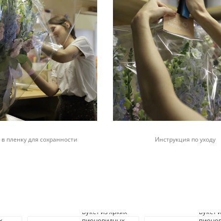
 в пленку для сохранности
Инструкция по уходу
Букет из ярких
Букет 
х
пионовидных
пионов