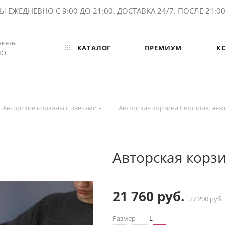
ЕЖЕДНЕВНО С 9:00 ДО 21:00. ДОСТАВКА 24/7. ПОСЛЕ 21:00 
укеты
КАТАЛОГ
ПРЕМИУМ
К
МО
—
Авторские корзины с цветами
Авторская корзина Сюрприз, неж
Авторская корз
21 760
руб.
27 200
руб.
Размер
—
L