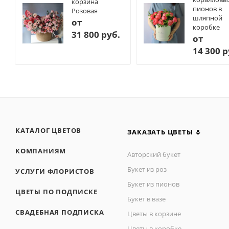
корзина
пионов в
Розовая
шляпной
от
коробке
31 800 руб.
от
14 300 р
КАТАЛОГ ЦВЕТОВ
ЗАКАЗАТЬ ЦВЕТЫ 🌷
КОМПАНИЯМ
Авторский букет
Букет из роз
УСЛУГИ ФЛОРИСТОВ
Букет из пионов
ЦВЕТЫ ПО ПОДПИСКЕ
Букет в вазе
СВАДЕБНАЯ ПОДПИСКА
Цветы в корзине
Цветы в коробке