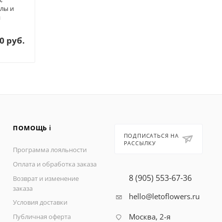
ко
лы и
пионов в
Ро
и
шляпной
о
коробке
31
от
0 руб.
23 800 руб.
ПОМОЩЬ ℹ️
ПОДПИСАТЬСЯ НА
РАССЫЛКУ
Программа лояльности
Оплата и обработка заказа
8 (905) 553-67-36
Возврат и изменение
заказа
hello@letoflowers.ru
Условия доставки
Москва, 2-я
Публичная оферта