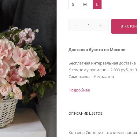
S
M
L
В КОРЗ
Доставка букета по Москве:
Бесплатная интервальная доставка
К точному времени – 2 000 руб, от 
Самовывоз – бесплатно
Подробнее
ОПИСАНИЕ ЦВЕТОВ
Корзина Сюрприз - это композиция 