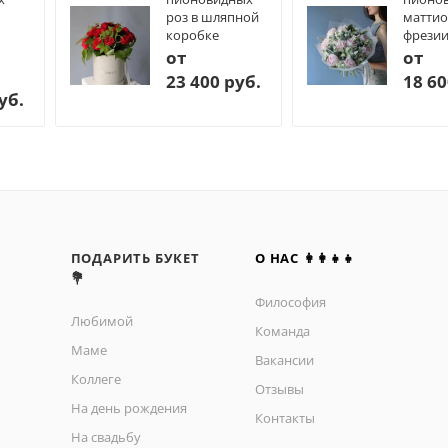
роз в шляпной
маттио
коробке
фрези
от
от
23 400 руб.
18 60
уб.
ПОДАРИТЬ БУКЕТ
О НАС 👩‍👩‍👧‍👧
💐
Философия
Любимой
Команда
Маме
Вакансии
Коллеге
Отзывы
На день рождения
Контакты
На свадьбу