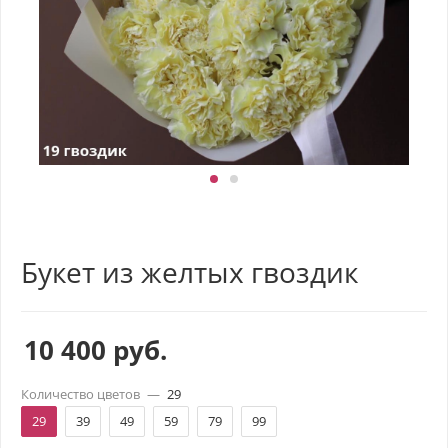
Букет из желтых гвоздик
10 400
руб.
Количество цветов
—
29
29
39
49
59
79
99