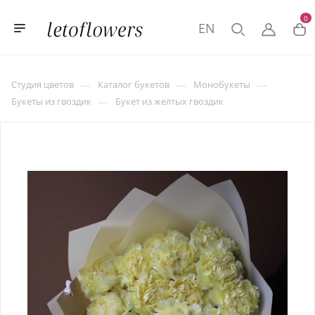
0
EN
—
—
—
Студия цветов
Каталог букетов
Монобукеты
—
Букеты из гвоздик
Букет из желтых гвоздик