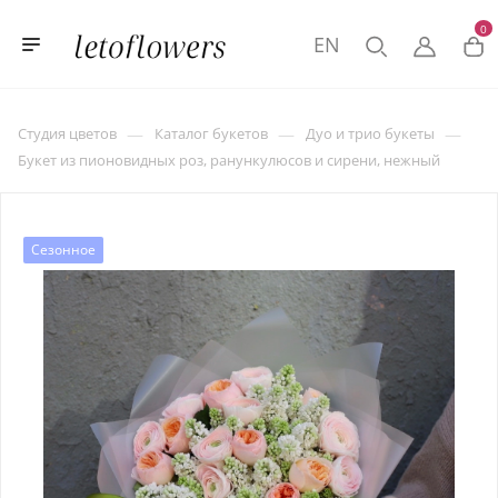
0
EN
—
—
—
Студия цветов
Каталог букетов
Дуо и трио букеты
Букет из пионовидных роз, ранункулюсов и сирени, нежный
Сезонное