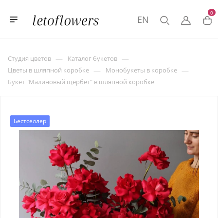
0
EN
—
—
Студия цветов
Каталог букетов
—
—
Цветы в шляпной коробке
Монобукеты в коробке
Букет "Малиновый щербет" в шляпной коробке
Бестселлер