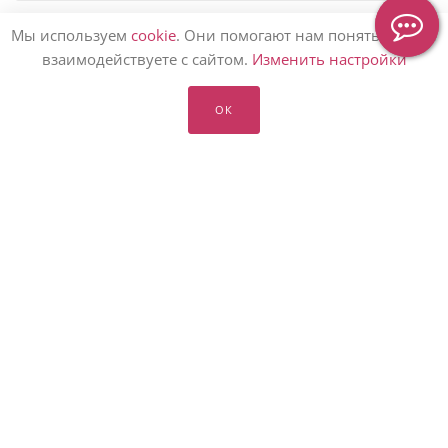
Мы используем
cookie
. Они помогают нам понять, как вы
взаимодействуете с сайтом.
Изменить настройки
КАТАЛОГ ЦВЕТОВ
ОК
КОМПАНИЯМ
УСЛУГИ ФЛОРИСТОВ
ЦВЕТЫ ПО ПОДПИСКЕ
СВАДЕБНАЯ ПОДПИСКА
БЛОГ О ЦВЕТАХ
ЗАКАЗАТЬ ЦВЕТЫ 🌷
ПОДАРИТЬ БУКЕТ 💐