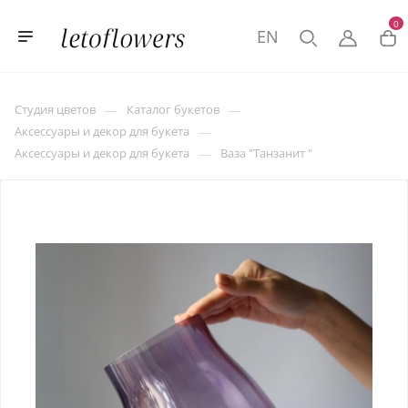
0
EN
—
—
Студия цветов
Каталог букетов
—
Аксессуары и декор для букета
—
Аксессуары и декор для букета
Ваза "Танзанит "