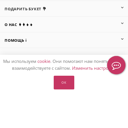
ПОДАРИТЬ БУКЕТ 💐
О НАС 👩‍👩‍👧‍👧
ПОМОЩЬ ℹ️
Мы используем
cookie
. Они помогают нам понять, как вы
ПОДПИСАТЬСЯ НА РАССЫЛКУ
взаимодействуете с сайтом.
Изменить настройки
ОК
8 (905) 553-67-36
hello@letoflowers.ru
Москва, 2-я Рыбинская, 13,
Студия цветов Leto Flowers