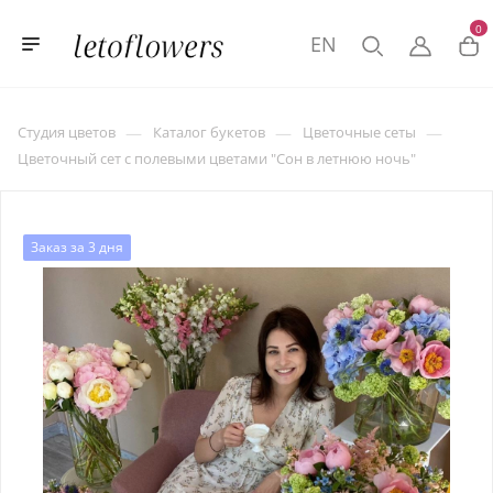
0
EN
—
—
—
Студия цветов
Каталог букетов
Цветочные сеты
Цветочный сет с полевыми цветами "Сон в летнюю ночь"
Заказ за 3 дня