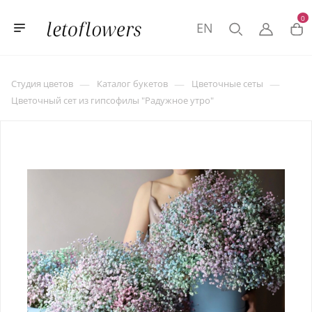
0
EN
—
—
—
Студия цветов
Каталог букетов
Цветочные сеты
Цветочный сет из гипсофилы "Радужное утро"