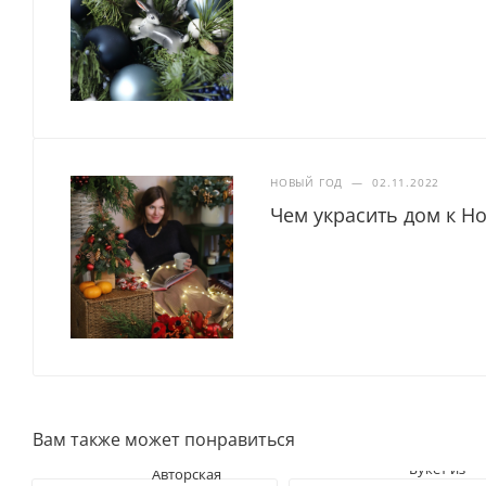
НОВЫЙ ГОД
—
02.11.2022
Чем украсить дом к Но
Вам также может понравиться
Букет из
Авторская