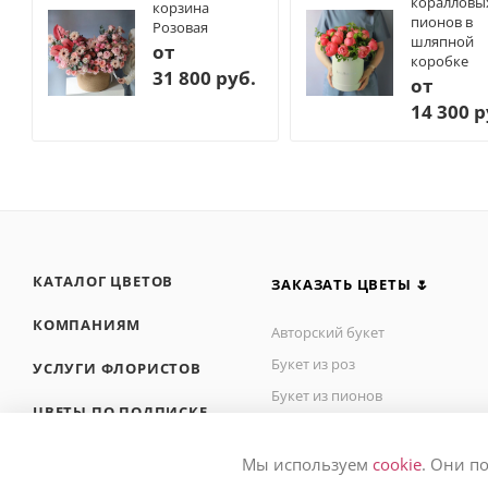
коралловы
корзина
пионов в
Розовая
шляпной
от
коробке
31 800 руб.
от
14 300 р
КАТАЛОГ ЦВЕТОВ
ЗАКАЗАТЬ ЦВЕТЫ 🌷
КОМПАНИЯМ
Авторский букет
Букет из роз
УСЛУГИ ФЛОРИСТОВ
Букет из пионов
ЦВЕТЫ ПО ПОДПИСКЕ
Букет в вазе
СВАДЕБНАЯ ПОДПИСКА
Цветы в корзине
Мы используем
cookie
. Они п