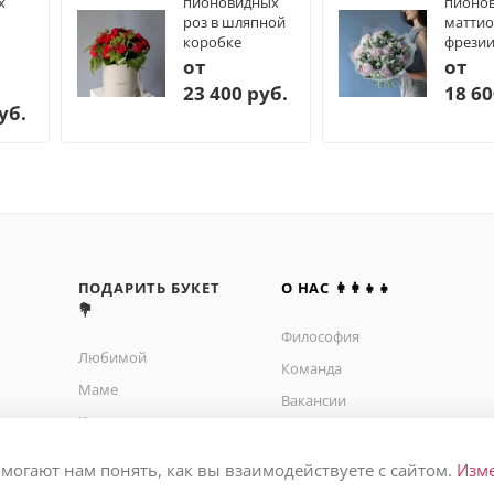
х
пионовидных
пионов
роз в шляпной
маттио
коробке
фрези
от
от
23 400 руб.
18 60
уб.
ПОДАРИТЬ БУКЕТ
О НАС 👩‍👩‍👧‍👧
💐
Философия
Любимой
Команда
Маме
Вакансии
Коллеге
Отзывы
На день рождения
Контакты
омогают нам понять, как вы взаимодействуете с сайтом.
Изм
На свадьбу