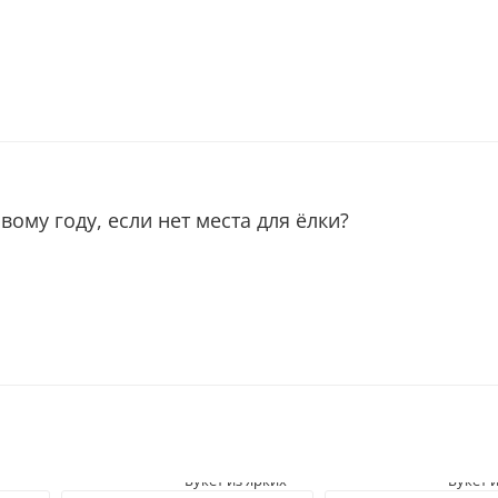
вому году, если нет места для ёлки?
Букет из ярких
Букет 