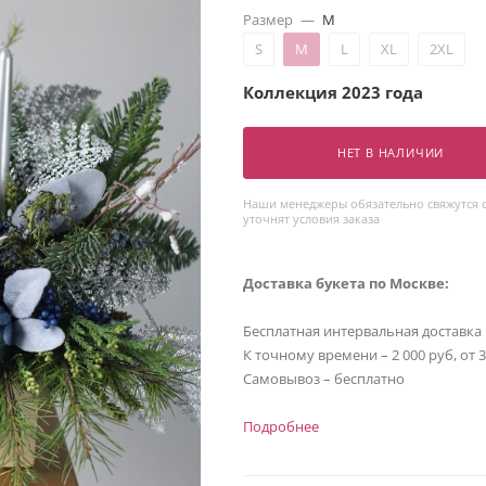
Размер
—
M
S
M
L
XL
2XL
Коллекция 2023 года
НЕТ В НАЛИЧИИ
Наши менеджеры обязательно свяжутся с
уточнят условия заказа
Доставка букета по Москве:
Бесплатная интервальная доставка
К точному времени – 2 000 руб, от 
Самовывоз – бесплатно
Подробнее