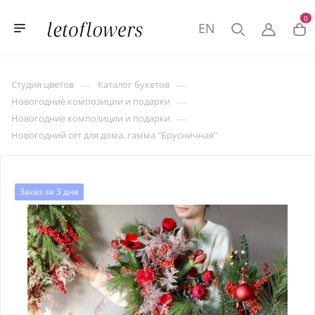
0
EN
—
—
Студия цветов
Каталог букетов
—
Новогодние композиции и подарки
—
Новогодние композиции и подарки
Новогодний сет для дома, гамма "Брусничная"
Заказ за 3 дня