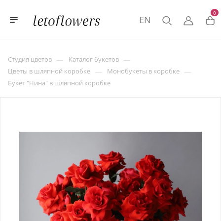
0
EN
—
—
Студия цветов
Каталог букетов
—
—
Цветы в шляпной коробке
Монобукеты в коробке
Букет "Нина" в шляпной коробке