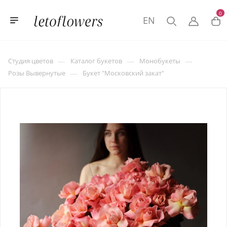
0
EN
—
—
—
Студия цветов
Каталог букетов
Монобукеты
—
Розы Вывернутые
Букет "Московский закат"