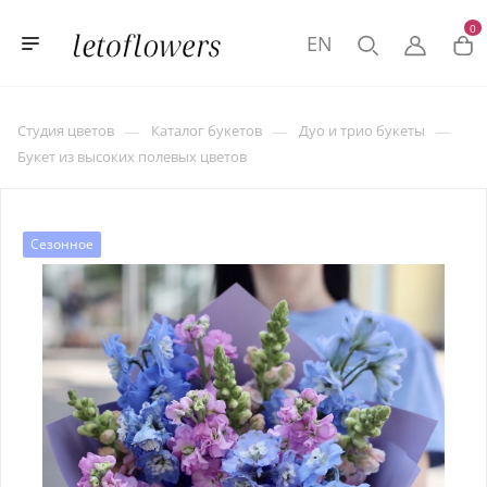
0
EN
—
—
—
Студия цветов
Каталог букетов
Дуо и трио букеты
Букет из высоких полевых цветов
Сезонное