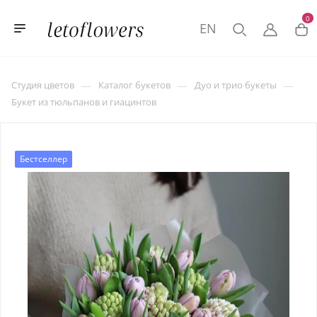
0
EN
—
—
—
Студия цветов
Каталог букетов
Дуо и трио букеты
Букет из тюльпанов и гиацинтов
Бестселлер