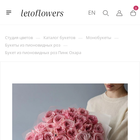
0
EN
—
—
—
Студия цветов
Каталог букетов
Монобукеты
—
Букеты из пионовидных роз
Букет из пионовидных роз Пинк Охара