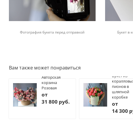
Фотография букета перед отправкой
Букет в
Вам также может понравиться
Букет из
Авторская
коралловы
корзина
пионов в
Розовая
шляпной
от
коробке
31 800 руб.
от
14 300 р