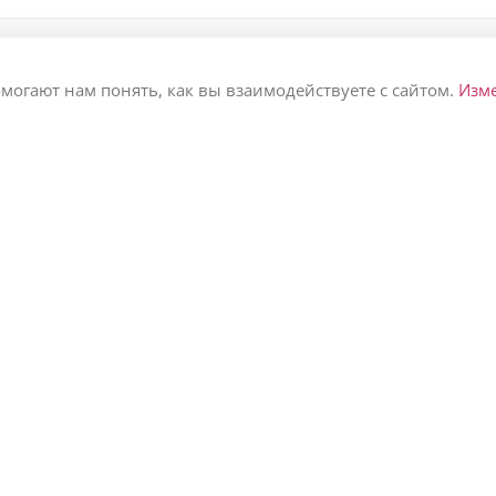
омогают нам понять, как вы взаимодействуете с сайтом.
Изм
ПОДАРИТЬ БУКЕТ
О НАС 👩‍👩‍👧‍👧
💐
Философия
Любимой
Команда
Маме
Вакансии
Коллеге
Отзывы
На день рождения
Контакты
На свадьбу
На юбилей
На выписку