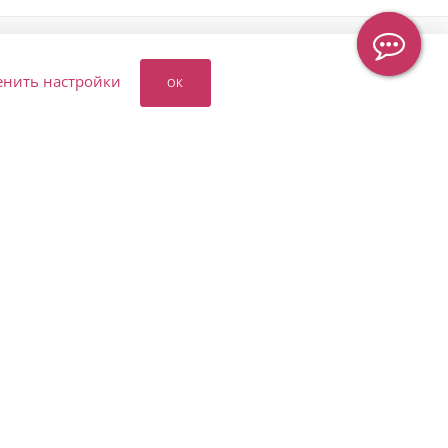
енить настройки
ОК
ПОМОЩЬ ℹ️
ПОДПИСАТЬСЯ НА
РАССЫЛКУ
Программа лояльности
Оплата и обработка заказа
8 (905) 553-67-36
Возврат и изменение
заказа
hello@letoflowers.ru
Условия доставки
Москва, 2-я
Публичная оферта
Рыбинская, 13,
Политика
Студия цветов
конфиденциальности
Leto Flowers
Вопрос-ответ
Карта сайта