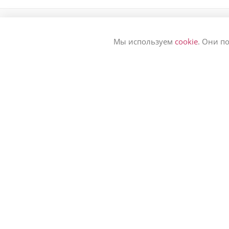
Мы используем
cookie
. Они п
КАТАЛОГ ЦВЕТОВ
ЗАКАЗАТЬ ЦВЕТЫ 🌷
КОМПАНИЯМ
Авторский букет
Букет из роз
УСЛУГИ ФЛОРИСТОВ
Букет из пионов
ЦВЕТЫ ПО ПОДПИСКЕ
Букет в вазе
СВАДЕБНАЯ ПОДПИСКА
Цветы в корзине
Цветы в коробке
БЛОГ О ЦВЕТАХ
Букет невесты
Букет на сегодня