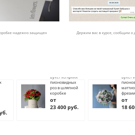
 коробке надежно защищен
Держим вас в курсе, сообщим о 
Букет из ярких
Букет 
х
пионовидных
пионов
роз в шляпной
маттио
коробке
фрези
от
от
23 400 руб.
18 60
уб.