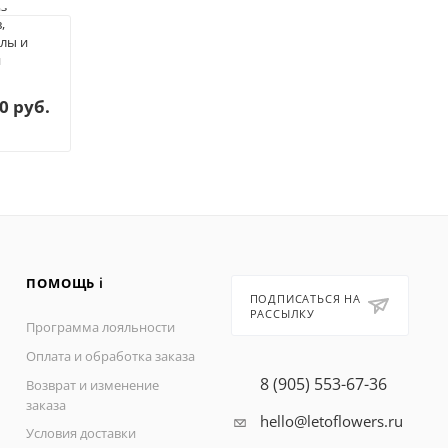
из
Букет из
Ав
,
бордовых
ко
лы и
пионов в
Ро
и
шляпной
о
коробке
31
от
0 руб.
23 800 руб.
ПОМОЩЬ ℹ️
ПОДПИСАТЬСЯ НА
РАССЫЛКУ
Программа лояльности
Оплата и обработка заказа
8 (905) 553-67-36
Возврат и изменение
заказа
hello@letoflowers.ru
Условия доставки