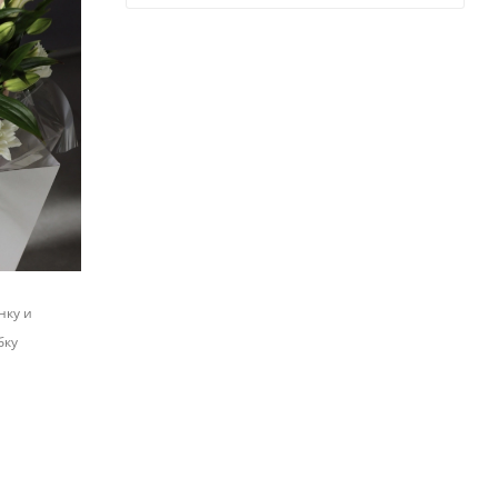
нку и
бку