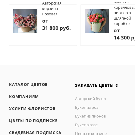
Букет из
Авторская
коралловы
корзина
пионов в
Розовая
шляпной
от
коробке
31 800 руб.
от
14 300 р
КАТАЛОГ ЦВЕТОВ
ЗАКАЗАТЬ ЦВЕТЫ 🌷
КОМПАНИЯМ
Авторский букет
Букет из роз
УСЛУГИ ФЛОРИСТОВ
Букет из пионов
ЦВЕТЫ ПО ПОДПИСКЕ
Букет в вазе
СВАДЕБНАЯ ПОДПИСКА
Цветы в корзине