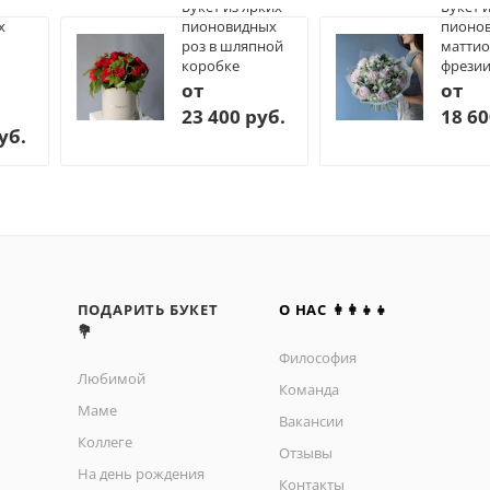
Букет из ярких
Букет 
х
пионовидных
пионов
роз в шляпной
маттио
коробке
фрези
от
от
23 400 руб.
18 60
уб.
ПОДАРИТЬ БУКЕТ
О НАС 👩‍👩‍👧‍👧
💐
Философия
Любимой
Команда
Маме
Вакансии
Коллеге
Отзывы
На день рождения
Контакты