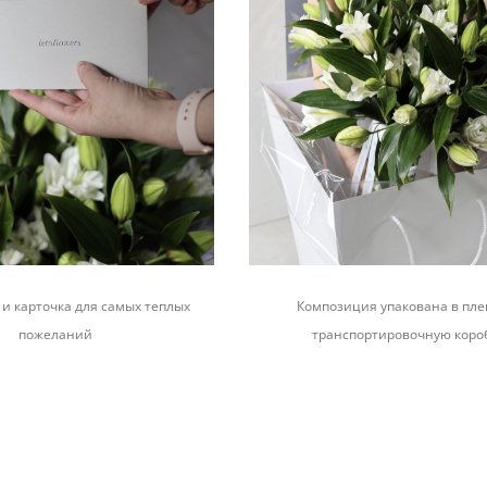
и карточка для самых теплых
Композиция упакована в пле
пожеланий
транспортировочную коро