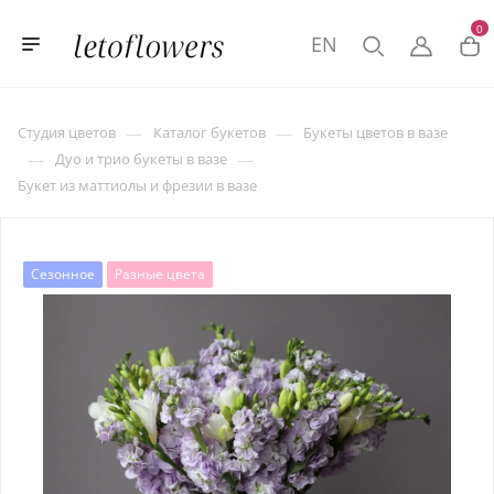
0
EN
—
—
Студия цветов
Каталог букетов
Букеты цветов в вазе
—
—
Дуо и трио букеты в вазе
Букет из маттиолы и фрезии в вазе
Сезонное
Разные цвета