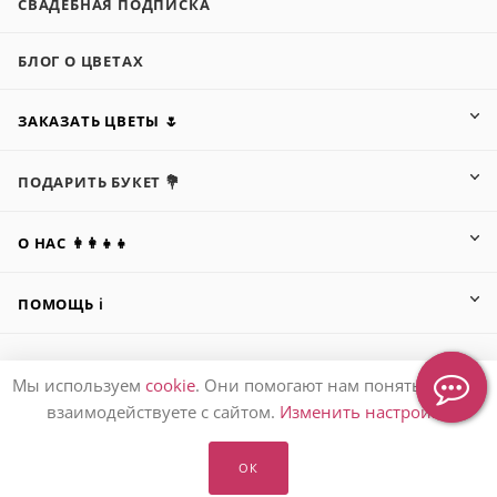
СВАДЕБНАЯ ПОДПИСКА
БЛОГ О ЦВЕТАХ
ЗАКАЗАТЬ ЦВЕТЫ 🌷
ПОДАРИТЬ БУКЕТ 💐
О НАС 👩‍👩‍👧‍👧
ПОМОЩЬ ℹ️
Мы используем
cookie
. Они помогают нам понять, как вы
ПОДПИСАТЬСЯ НА РАССЫЛКУ
взаимодействуете с сайтом.
Изменить настройки
ОК
8 (905) 553-67-36