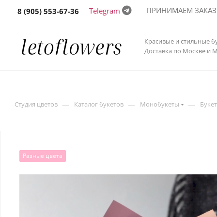
ПРИНИМАЕМ ЗАКАЗЫ 
Telegram
8 (905) 553-67-36
Красивые и стильные б
Доставка по Москве и 
—
—
—
Студия цветов
Каталог букетов
Монобукеты
Буке
Разные цвета