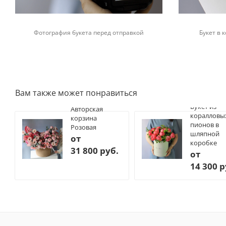
Фотография букета перед отправкой
Букет в
Вам также может понравиться
Букет из
Авторская
коралловы
корзина
пионов в
Розовая
шляпной
от
коробке
31 800 руб.
от
14 300 р