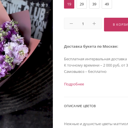
19
29
39
49
В КОРЗ
Доставка букета по Москве:
Бесплатная интервальная доставка
К точному времени – 2 000 руб, от 
Самовывоз – бесплатно
Подробнее
ОПИСАНИЕ ЦВЕТОВ
Нежные и душистые цветы маттиолы