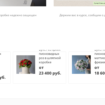
 коробке надежно защищен
Держим вас в курсе, сообщим о 
Букет из ярких
Букет 
х
пионовидных
пионов
роз в шляпной
маттио
коробке
фрези
от
от
23 400 руб.
18 60
уб.