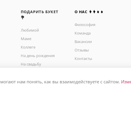
ПОДАРИТЬ БУКЕТ
О НАС 👩‍👩‍👧‍👧
💐
Философия
Любимой
Команда
Маме
Вакансии
Коллеге
Отзывы
На день рождения
Контакты
На свадьбу
На юбилей
На выписку
омогают нам понять, как вы взаимодействуете с сайтом.
Изм