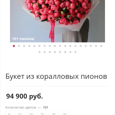
Букет из коралловых пионов
94 900
руб.
Количество цветов
—
101
9
15
19
25
29
35