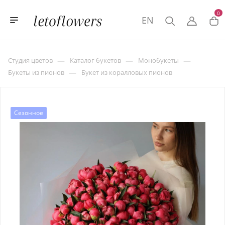
0
EN
—
—
—
Студия цветов
Каталог букетов
Монобукеты
—
Букеты из пионов
Букет из коралловых пионов
Сезонное