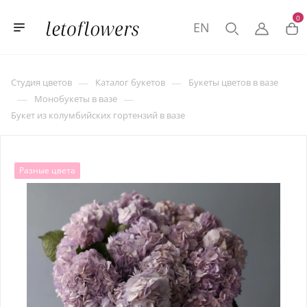
0
EN
—
—
Студия цветов
Каталог букетов
Букеты цветов в вазе
—
—
Монобукеты в вазе
Букет из колумбийских гортензий в вазе
Разные цвета