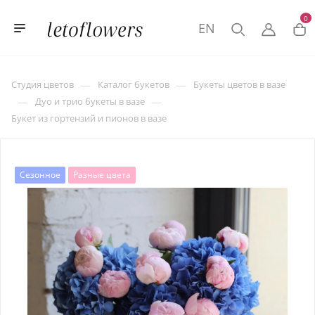
0
EN
—
—
Студия цветов
Каталог букетов
Букеты цветов в вазе
—
—
Дуо и трио букеты в вазе
Букет из гортензий и пионов в вазе
Сезонное
Разные цвета