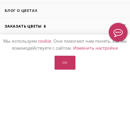
БЛОГ О ЦВЕТАХ
ЗАКАЗАТЬ ЦВЕТЫ 🌷
Мы используем
cookie
. Они помогают нам понять, как вы
ПОДАРИТЬ БУКЕТ 💐
взаимодействуете с сайтом.
Изменить настройки
О НАС 👩‍👩‍👧‍👧
ОК
ПОМОЩЬ ℹ️
ПОДПИСАТЬСЯ НА РАССЫЛКУ
8 (905) 553-67-36