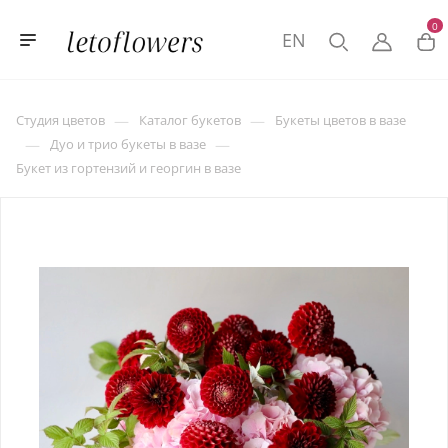
0
EN
—
—
Студия цветов
Каталог букетов
Букеты цветов в вазе
—
—
Дуо и трио букеты в вазе
Букет из гортензий и георгин в вазе