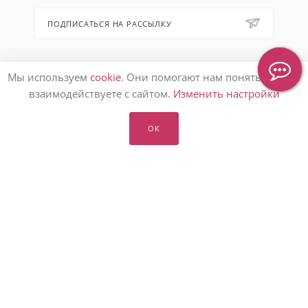
ПОДПИСАТЬСЯ НА РАССЫЛКУ
8 (905) 553-67-36
Мы используем
cookie
. Они помогают нам понять, как вы
взаимодействуете с сайтом.
Изменить настройки
hello@letoflowers.ru
Москва, 2-я Рыбинская, 13,
ОК
Студия цветов Leto Flowers
2026 © Студия цветов Leto Flowers