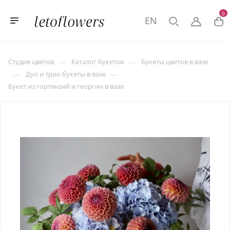
0
EN
—
—
Студия цветов
Каталог букетов
Букеты цветов в вазе
—
—
Дуо и трио букеты в вазе
Букет из гортензий и георгин в вазе