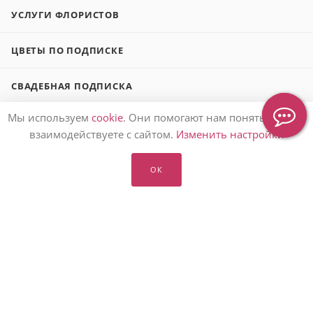
УСЛУГИ ФЛОРИСТОВ
ЦВЕТЫ ПО ПОДПИСКЕ
СВАДЕБНАЯ ПОДПИСКА
Мы используем
cookie
. Они помогают нам понять, как вы
БЛОГ О ЦВЕТАХ
взаимодействуете с сайтом.
Изменить настройки
ЗАКАЗАТЬ ЦВЕТЫ 🌷
ОК
ПОДАРИТЬ БУКЕТ 💐
О НАС 👩‍👩‍👧‍👧
ПОМОЩЬ ℹ️