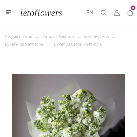
0
EN
—
—
—
Студия цветов
Каталог букетов
Монобукеты
—
Букеты из маттиолы
Букет из белой маттиолы