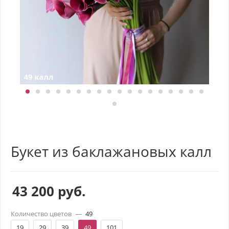
Букет из баклажановых калл
43 200
руб.
Количество цветов
—
49
19
29
39
49
101