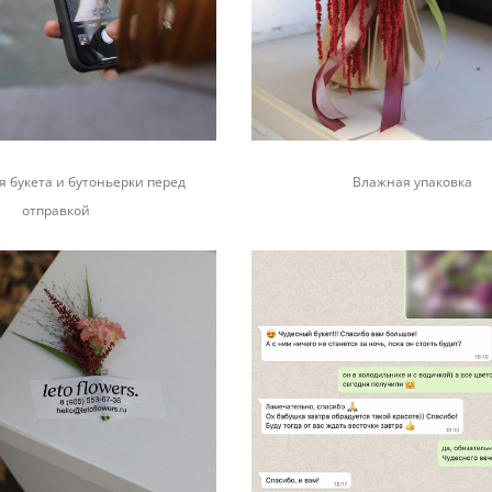
 букета и бутоньерки перед
Влажная упаковка
отправкой