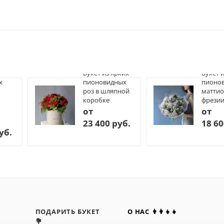
Букет из ярких
Букет 
х
пионовидных
пионов
роз в шляпной
маттио
коробке
фрези
от
от
23 400 руб.
18 60
уб.
ПОДАРИТЬ БУКЕТ
О НАС 👩‍👩‍👧‍👧
💐