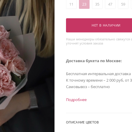
11
23
35
47
59
НЕТ В НАЛИЧИИ
Наши менеджеры обязательно свяжутся с
уточнят условия заказа
Доставка букета по Москве:
Бесплатная интервальная доставка
К точному времени – 2 000 руб, от 
Самовывоз – бесплатно
Подробнее
ОПИСАНИЕ ЦВЕТОВ