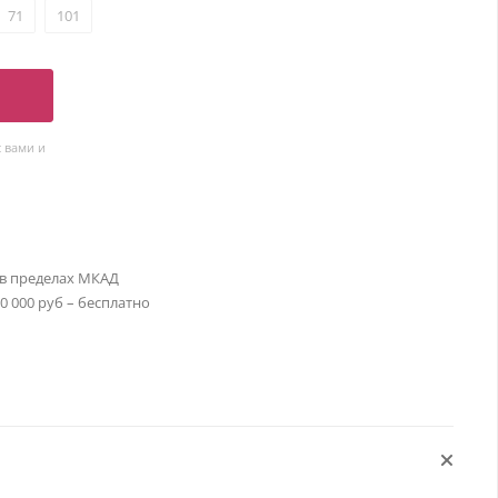
71
101
 вами и
 в пределах МКАД
30 000 руб – бесплатно