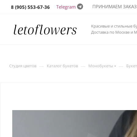
ПРИНИМАЕМ ЗАКАЗЫ 
Telegram
8 (905) 553-67-36
Красивые и стильные б
Доставка по Москве и 
—
—
—
Студия цветов
Каталог букетов
Монобукеты
Буке