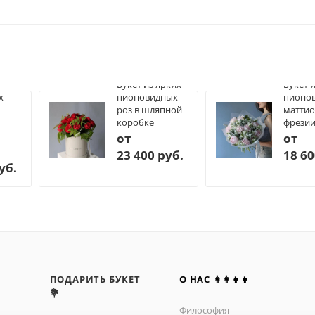
Букет из ярких
Букет 
х
пионовидных
пионов
роз в шляпной
маттио
коробке
фрези
от
от
23 400 руб.
18 60
уб.
ПОДАРИТЬ БУКЕТ
О НАС 👩‍👩‍👧‍👧
💐
Философия