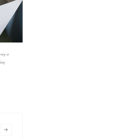
нку и
бку