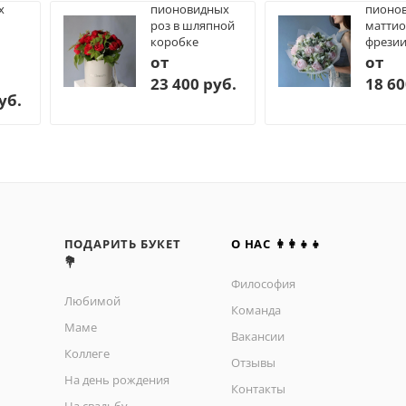
х
пионовидных
пионов
роз в шляпной
маттио
коробке
фрези
от
от
23 400 руб.
18 60
уб.
ПОДАРИТЬ БУКЕТ
О НАС 👩‍👩‍👧‍👧
💐
Философия
Любимой
Команда
Маме
Вакансии
Коллеге
Отзывы
На день рождения
Контакты
На свадьбу