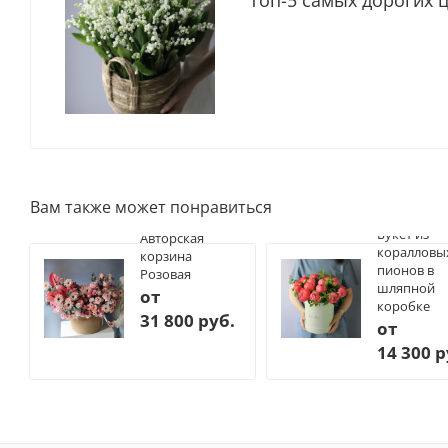
Вам также может понравиться
Букет из
Авторская
коралловы
корзина
пионов в
Розовая
шляпной
от
коробке
31 800 руб.
от
14 300 р