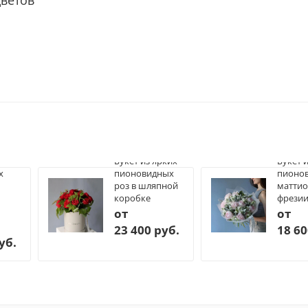
Букет из ярких
Букет 
х
пионовидных
пионов
роз в шляпной
маттио
коробке
фрези
от
от
23 400 руб.
18 60
уб.