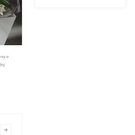
нку и
бку