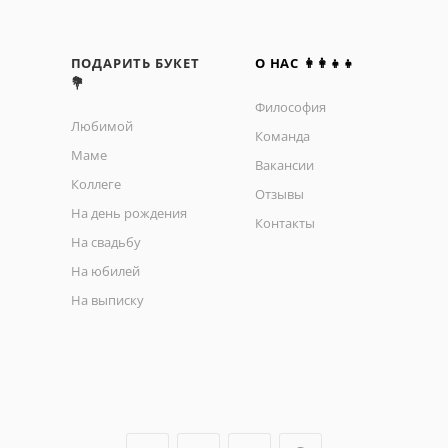
ПОДАРИТЬ БУКЕТ
О НАС 👩‍👩‍👧‍👧
💐
Философия
Любимой
Команда
Маме
Вакансии
Коллеге
Отзывы
На день рождения
Контакты
На свадьбу
На юбилей
На выписку