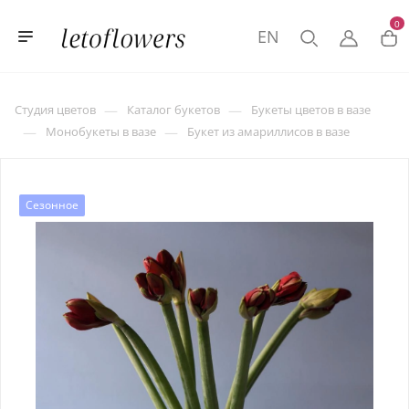
0
EN
—
—
Студия цветов
Каталог букетов
Букеты цветов в вазе
—
—
Монобукеты в вазе
Букет из амариллисов в вазе
Сезонное