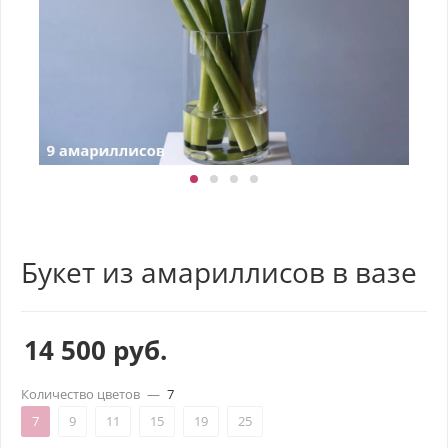
Букет из амариллисов в вазе
14 500
руб.
Количество цветов
—
7
7
9
11
15
19
25