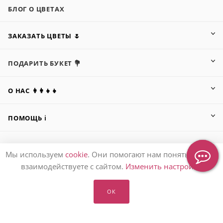
БЛОГ О ЦВЕТАХ
ЗАКАЗАТЬ ЦВЕТЫ 🌷
ПОДАРИТЬ БУКЕТ 💐
О НАС 👩‍👩‍👧‍👧
ПОМОЩЬ ℹ️
Мы используем
cookie
. Они помогают нам понять, как вы
ПОДПИСАТЬСЯ НА РАССЫЛКУ
взаимодействуете с сайтом.
Изменить настройки
ОК
8 (905) 553-67-36
hello@letoflowers.ru