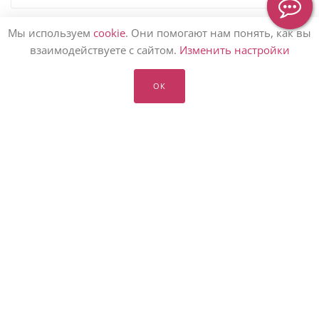
Мы используем
cookie
. Они помогают нам понять, как вы
взаимодействуете с сайтом.
Изменить настройки
КАТАЛОГ ЦВЕТОВ
ОК
КОМПАНИЯМ
УСЛУГИ ФЛОРИСТОВ
ЦВЕТЫ ПО ПОДПИСКЕ
СВАДЕБНАЯ ПОДПИСКА
БЛОГ О ЦВЕТАХ
ЗАКАЗАТЬ ЦВЕТЫ 🌷