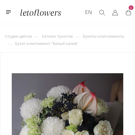
0
EN
—
—
Студия цветов
Каталог букетов
Букеты-комплименты
—
Букет комплимент "Белый налив"