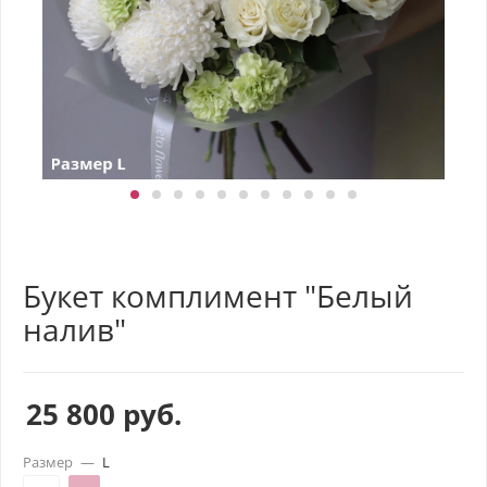
Букет комплимент "Белый
налив"
25 800
руб.
Размер
—
L