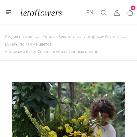
0
EN
—
—
—
Студия цветов
Каталог букетов
Авторские букеты
—
Букеты по гамме цветов
Авторский букет Солнечный из сезонных цветов