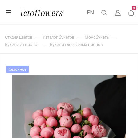
0
EN
—
—
—
Студия цветов
Каталог букетов
Монобукеты
—
Букеты из пионов
Букет из лососевых пионов
Сезонное