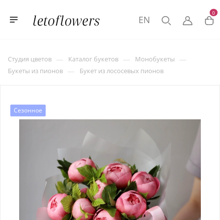
0
EN
—
—
—
Студия цветов
Каталог букетов
Монобукеты
—
Букеты из пионов
Букет из лососевых пионов
Сезонное